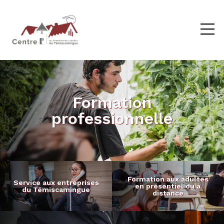
Formation
professionnelle
Formation aux adultes
Service aux entreprises
en présentiel ou à
du Témiscamingue
distance