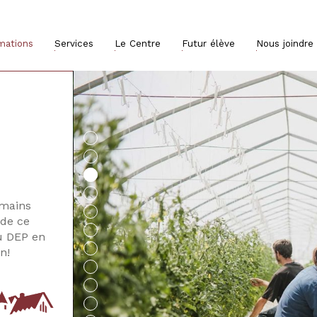
mations
Services
Le Centre
Futur élève
Nous joindre
 mains
 de ce
au DEP en
n!